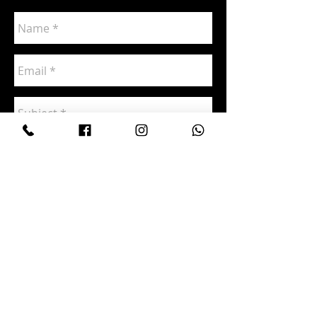
Gönder
Datça Şarapçılık